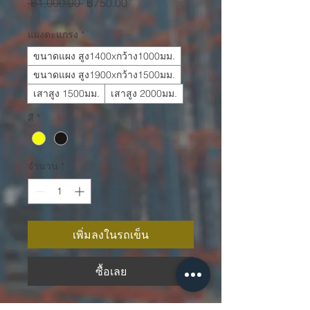
ราคา
ราคา
 ฿1,000.00 
฿750.00
ปกติ
ขาย
แผงตะแกรง
*
ลด
ขนาดแผง สูง1400xกว้าง1000มม.
ขนาดแผง สูง1900xกว้าง1500มม.
เสาสูง 1500มม.
เสาสูง 2000มม.
สี
*
จำนวน
*
เพิ่มลงในรถเข็น
ซื้อเลย
จำหน่ายรั้วนิรภัย รั้วป้องกันอันตราย 