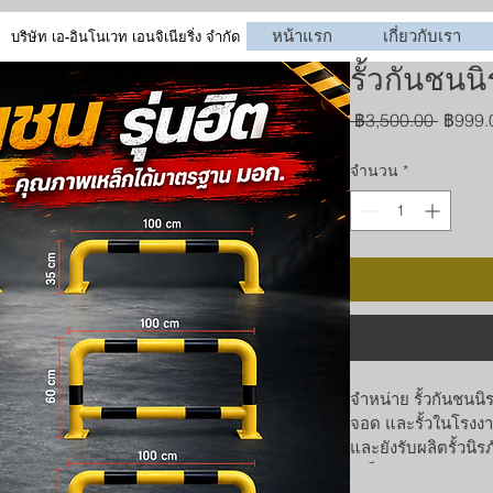
หน้าแรก
เกี่ยวกับเรา
บริษัท เอ-อินโนเวท เอนจิเนียริ่ง จำกัด
รั้วกันชนน
ราคา
 ฿3,500.00 
฿999.
ปกติ
จำนวน
*
จำหน่าย รั้วกันชนน
จอด และรั้วในโรงงา
และยังรับผลิตรั้วนิ
เหล็กมีคุณภาพ มอก.